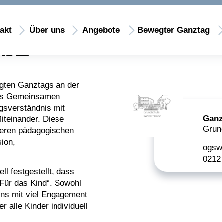
LE
Zeige Menü-Unterpunkte von 'Über uns'
akt
Über uns
Angebote
Bewegter Ganztag
AßE
egten Ganztags an der
des Gemeinsamen
ngsverständnis mit
Ganz
iteinander. Diese
Grun
seren pädagogischen
ion,
ogsw
0212
l festgestellt, dass
„Für das Kind“. Sowohl
uns mit viel Engagement
r alle Kinder individuell