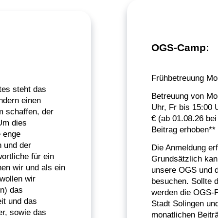
OGS-Camp:
Frühbetreuung Mo 
tes steht das
Betreuung von Mo 
ndern einen
Uhr, Fr bis 15:00 
m schaffen, der
€ (ab 01.08.26 be
 Um dies
Beitrag erhoben**
e enge
 und der
Die Anmeldung erfo
ortliche für ein
Grundsätzlich kan
en wir und als ein
unsere OGS und d
wollen wir
besuchen. Sollte 
en) das
werden die OGS-Pl
it und das
Stadt Solingen un
r, sowie das
monatlichen Beitr