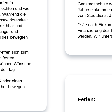
rfen frei
Ganztagsschule we
möchten und wie
Jahreseinkommen 
n. Während die
vom Stadtdienst 
lbstwirksamkeit
** Je nach Einkom
prechbar und
Finanzierung des M
dungs- und
werden. Wir unter
ng des bewegten
reffen sich zum
 festen
 können Wünsche
 der Tag
Kinder einen
icher bewegen
Ferien: