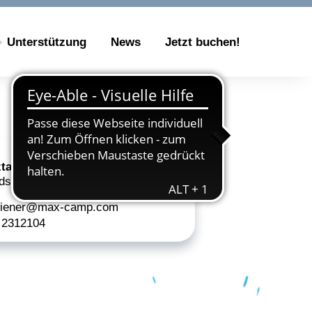
Zeige Menü-Unterpunkte von 'Unterstützung'
Unterstützung
News
Jetzt buchen!
tag
dschule Wiener Straße
iener@max-camp.com
 2312104