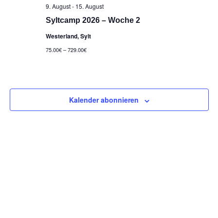
gefilterten
9. August
-
15. August
Ergebnissen
Syltcamp 2026 – Woche 2
aktualisieren
Westerland, Sylt
75.00€ – 729.00€
Kalender abonnieren