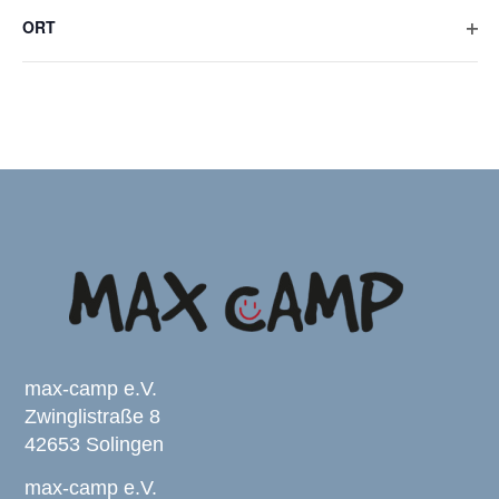
öffn
Veranstaltungen
ORT
mit
Filte
den
öffn
gefilterten
Ergebnissen
aktualisieren
max-camp e.V.
Zwinglistraße 8
42653 Solingen
max-camp e.V.