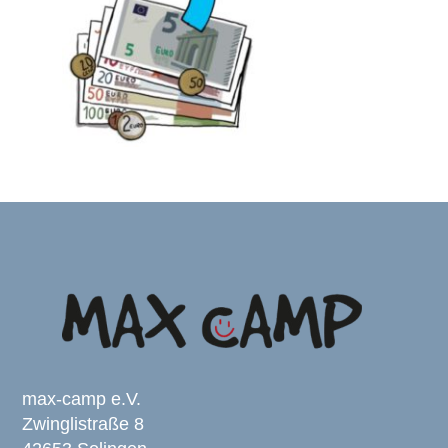
max-camp e.V.
Zwinglistraße 8